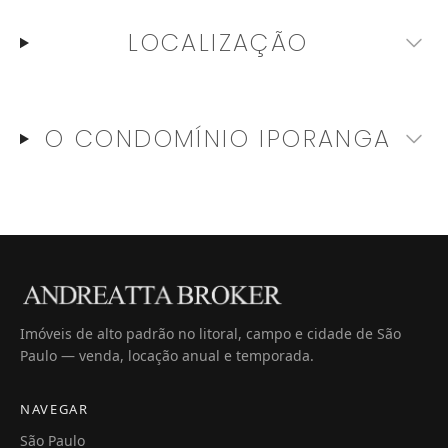
LOCALIZAÇÃO
O CONDOMÍNIO
IPORANGA
Imóveis de alto padrão no litoral, campo e cidade de São
Paulo — venda, locação anual e temporada.
NAVEGAR
São Paulo