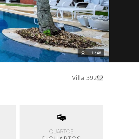
1
/
48
Villa 392
QUARTOS
9 QUARTOS