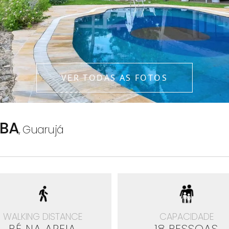
VER TODAS AS FOTOS
ÍBA
,
Guarujá
WALKING DISTANCE
CAPACIDADE
PÉ NA AREIA
18 PESSOAS