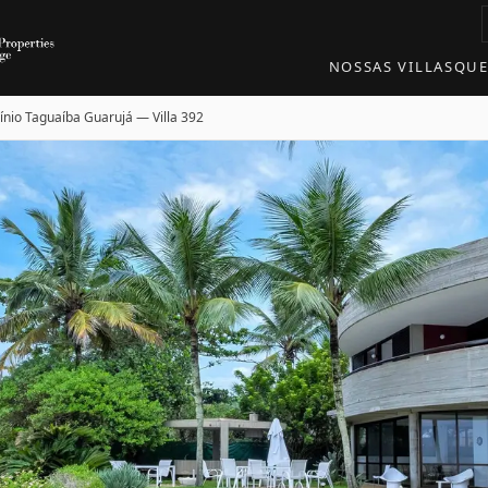
NOSSAS VILLAS
QU
nio Taguaíba Guarujá — Villa 392