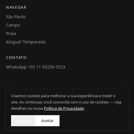
NAVEGAR
São Paulo
Campo
Praia
Aluguel Temporada
CONTATO
WhatsApp +55 11 93250-5523
©
2026
Andreatta Broker — Todos os direitos reservados
Usamos cookies para melhorar a sua experiência e medir o
site. Ao continuar, você concorda com o uso de cookies — veja
ANDREATTA PROPERTY TECHNOLOGY
detalhes na nossa
Política de Privacidade
.
CNPJ: 17.586.172/0001-91 | CRECI: 24947-J
Política de Privacidade
Recusar
Aceitar
S D G